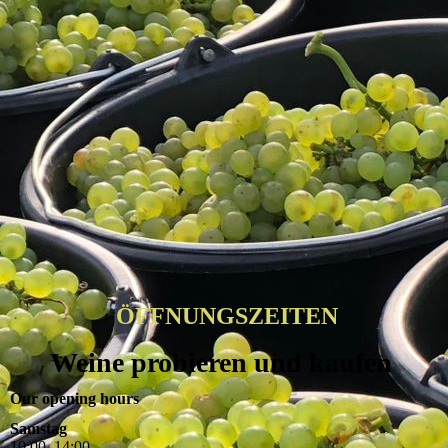
ÖFFNUNGSZEITEN
Weine probieren und kaufen
Our opening hours
Samstag
10
:
00
–
14
:
00