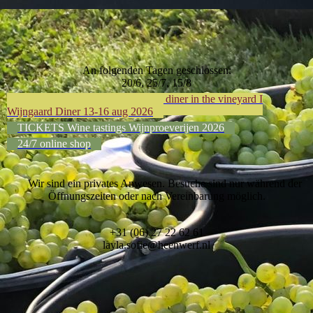
An folgenden Tagen geschlossen:
20/6, 25/7, 15/8
LAATSTE TICKETS Exclusive diner in the vineyard I
Wijngaard Diner 13-16 aug 2026
TICKETS Wine tastings Wijnproeverijen 2026
24/7 online shop
Wir sind ein privates Anwesen. Besuche sind nur während der
Öffnungszeiten oder nach Vereinbarung möglich.
+31 (06) 27 22 62 61
layla.sofie@heenwerf.nl