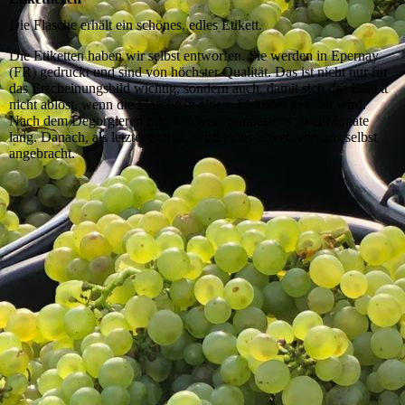
Die Flasche erhält ein schönes, edles Etikett.
Die Etiketten haben wir selbst entworfen. Sie werden in Epernay
(FR) gedruckt und sind von höchster Qualität. Das ist nicht nur für
das Erscheinungsbild wichtig, sondern auch, damit sich das Etikett
nicht ablöst, wenn die Flasche in einem Eiskübel gekühlt wird.
Nach dem Degorgieren ruht der Wein mindestens zwei Monate
lang. Danach, als letzter Schritt, wird jedes Etikett von uns selbst
angebracht.