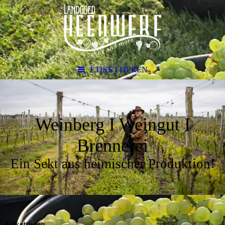
ETIKETTIEREN
Weinberg I Weingut I
Brennerei
Ein Sekt aus heimischer Produktion!
Etikettieren