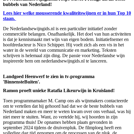
bubbels van Nederland!
Lees hier welke mousserende kwaliteitswijnen er in hun Top 10
staan.
De Nederlandsewijngids.nl is een particulier initiatief zonder
commerciële belangen. Onafhankelijk. Het doel van hun activiteiten
is dat je kennismaakt met wijn van eigen bodem. Initiatiefnemer en
hoofdredacteur is Nico Schipper. Hij voelt zich als een vis in het
water in de wereld van communicatie en marketing. Teksten
schrijven is helemaal zijn ding. De passie voor Nederlandse wijn
inspireerde hem om nederlandsewijngids.nl te lanceren.
Landgoed Heenwerf te zien in tv-programma
'BinnensteBuiten'.
Ramon proeft unieke Ratafia Likeurwijn in Kruisland!
Toen programmamaker M. Camp ons als wijnmakers contacteerde
om te vertellen dat hij gehoord had dat we de beste bubbels van
Nederland maken en meer te weten kwam over ons verhaal, was hij
niet meer te stuiten. Want, zo vertelde hij, wij hoorden in zijn
programma thuis! De opnames hebben plaats gevonden in
september 2024 tijdens de druivenpluk. De filmploeg heeft een
volledige dag tijd genomen om de processen van de pluk, de