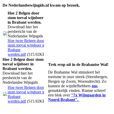
De
Nederlandsewijngids.nl kwam op bezoek.
Hoe 2 Belgen door
stom toeval wijnboer
in Brabant werden.
Download hier het
persbericht van de
Nederlandse Wijngids
Hoe twee Belgen door
stom toeval wijnboer in
Brabant
werden.pdf
(515.92KB)
Hoe 2 Belgen door stom
toeval wijnboer in
Trek erop uit in de Brabantse Wal!
Brabant werden.
De Brabantse Wal stimuleert het
Download hier het
toerisme in onze streek (Steenbergen,
persbericht van de
Bergen op Zoom, Woensdrecht). Zo
Nederlandse Wijngids
kunnen de wijnliefhebbers
ons
Hoe twee Belgen door
gemakkelijk vinden. Rianne schreef
stom toeval wijnboer in
een blok over
"7x Wijngaarden in
Brabant
Noord-Brabant".
werden.pdf
(515.92KB)