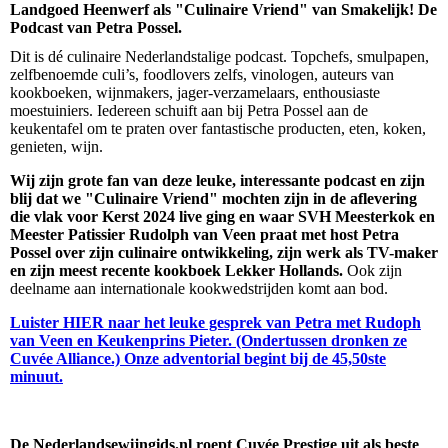
Landgoed Heenwerf als "Culinaire Vriend" van Smakelijk! De
Podcast van Petra Possel.
Dit is dé culinaire Nederlandstalige podcast. Topchefs, smulpapen,
zelfbenoemde culi’s, foodlovers zelfs, vinologen, auteurs van
kookboeken, wijnmakers, jager-verzamelaars, enthousiaste
moestuiniers. Iedereen schuift aan bij Petra Possel aan de
keukentafel om te praten over fantastische producten, eten, koken,
genieten, wijn.
Wij zijn grote fan van deze leuke, interessante podcast en zijn
blij dat we "Culinaire Vriend" mochten zijn in de aflevering
die vlak voor Kerst 2024 live ging en waar SVH Meesterkok en
Meester Patissier Rudolph van Veen praat met host Petra
Possel over zijn culinaire ontwikkeling, zijn werk als TV-maker
en zijn meest recente kookboek Lekker Hollands.
Ook zijn
deelname aan internationale kookwedstrijden komt aan bod.
Luister HIER naar het leuke gesprek van Petra met Rudoph
van Veen en Keukenprins Pieter. (Ondertussen dronken ze
Cuvée Alliance.) Onze adventorial begint bij de 45,50ste
minuut.
De Nederlandsewijngids.nl roept Cuvée Prestige uit als beste