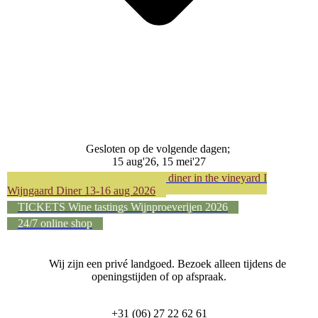
Gesloten op de volgende dagen;
15 aug'26, 15 mei'27
LAATSTE TICKETS Exclusive diner in the vineyard I
Wijngaard Diner 13-16 aug 2026
TICKETS Wine tastings Wijnproeverijen 2026
24/7 online shop
Wij zijn een privé landgoed. Bezoek alleen tijdens de
openingstijden of op afspraak.
+31 (06) 27 22 62 61