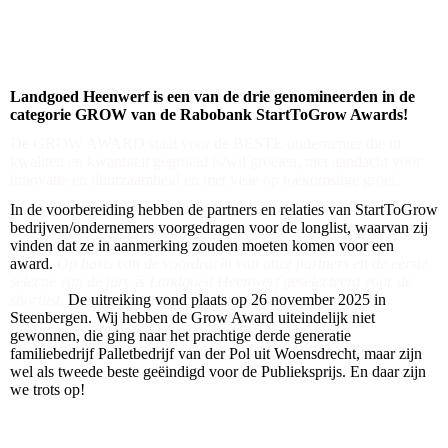
Landgoed Heenwerf is een van de drie genomineerden in de
categorie GROW van de Rabobank StartToGrow Awards!
De GROW AWARD staat voor de BESTE ondernemer die in
kwaliteit en kwantiteit gegroeid is/wil groeien, met aandacht voor
innovatie en duurzaamheid en met visie op toekomstige groei.
In de voorbereiding hebben de partners en relaties van StartToGrow
bedrijven/ondernemers voorgedragen voor de longlist, waarvan zij
vinden dat ze in aanmerking zouden moeten komen voor een
award.
Op basis van de voordracht van onze partners en de eerste
selectie van de jury is Landgoed Heenwerf geselecteerd voor de
shortlist.
De uitreiking vond plaats op 26 november 2025 in
Steenbergen. Wij hebben de Grow Award uiteindelijk niet
gewonnen, die ging naar het prachtige derde generatie
familiebedrijf Palletbedrijf van der Pol uit Woensdrecht, maar zijn
wel als tweede beste geëindigd voor de Publieksprijs. En daar zijn
we trots op!